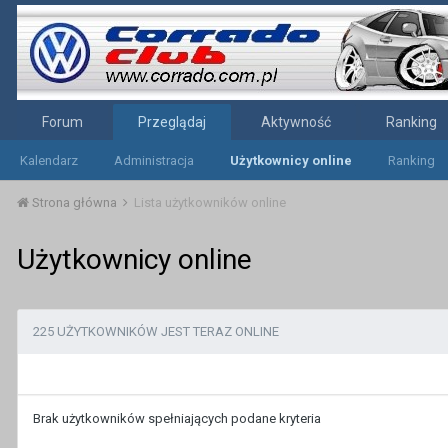
Forum
Przeglądaj
Aktywność
Ranking
Kalendarz
Administracja
Użytkownicy online
Ranking
Strona główna
Lista użytkowników online
Użytkownicy online
225 UŻYTKOWNIKÓW JEST TERAZ ONLINE
Brak użytkowników spełniających podane kryteria