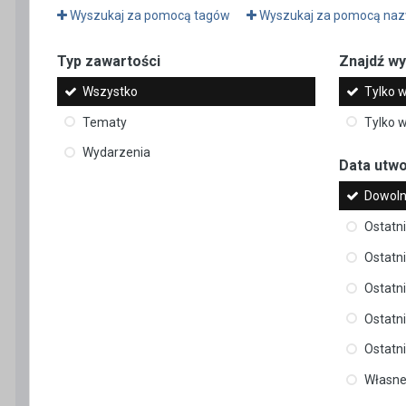
Wyszukaj za pomocą tagów
Wyszukaj za pomocą naz
Typ zawartości
Znajdź wyn
Wszystko
Tylko w
Tematy
Tylko w
Wydarzenia
Data utw
Dowoln
Ostatn
Ostatni
Ostatni
Ostatni
Ostatni
Własn