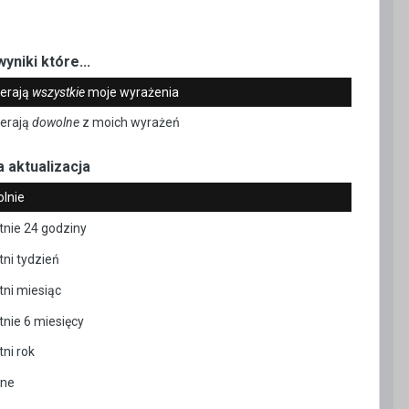
yniki które...
erają
wszystkie
moje wyrażenia
erają
dowolne
z moich wyrażeń
a aktualizacja
lnie
tnie 24 godziny
tni tydzień
tni miesiąc
tnie 6 miesięcy
tni rok
sne