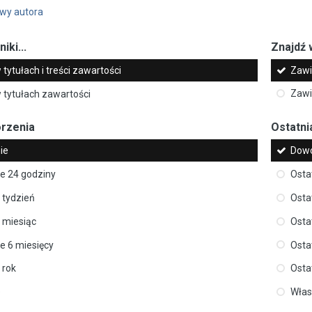
wy autora
iki...
Znajdź w
 tytułach i treści zawartości
Zawi
 tytułach zawartości
Zawi
orzenia
Ostatni
ie
Dowo
ie 24 godziny
Osta
 tydzień
Osta
 miesiąc
Osta
e 6 miesięcy
Osta
 rok
Osta
e
Wła