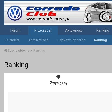
Forum
Przeglądaj
Aktywność
Ranking
Kalendarz
Administracja
Użytkownicy online
Ranking
Strona główna
Ranking
Ranking
Zwycięzcy