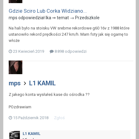
Gdzie Sciro Lub Corka Widziano...
mps odpowiedział Ika ⇒ temat →
Przedszkole
Na hali było na stoisku VW srebrne rekordowe g60 16v z 1988 które
ustanowiło rekord prędkości 247 km/h. Mam foty jak się ogarnę to
włoże
23 Kwiecień 2019
8 898 odpowiedzi
mps
L1 KAMIL
Z jakego konta wysłałeś kase do ośrodka ??
POzdrawiam
15 Październik 2018
Zgłoś
L1 KAMIL