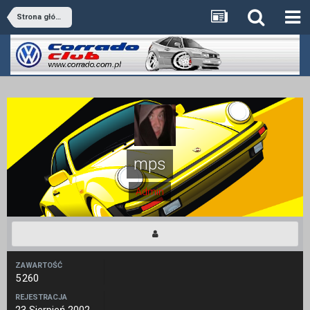
Strona główna
mps
Admin
ZAWARTOŚĆ
5 260
REJESTRACJA