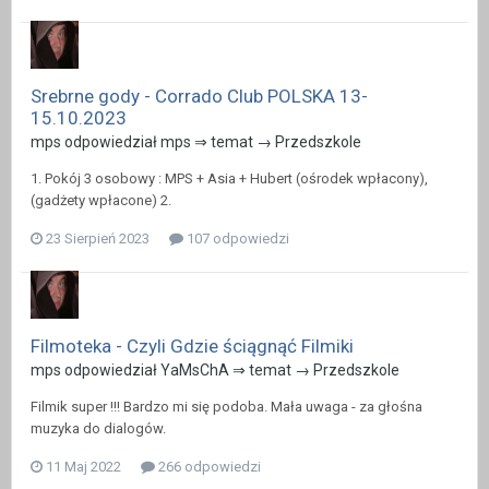
Srebrne gody - Corrado Club POLSKA 13-
15.10.2023
mps odpowiedział mps ⇒ temat →
Przedszkole
1. Pokój 3 osobowy : MPS + Asia + Hubert (ośrodek wpłacony),
(gadżety wpłacone) 2.
23 Sierpień 2023
107 odpowiedzi
Filmoteka - Czyli Gdzie ściągnąć Filmiki
mps odpowiedział YaMsChA ⇒ temat →
Przedszkole
Filmik super !!! Bardzo mi się podoba. Mała uwaga - za głośna
muzyka do dialogów.
11 Maj 2022
266 odpowiedzi