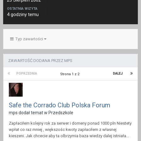
23 Sierpień 2002
OSTATNIA WIZYTA
4 godziny temu
Typ zawartości
ZAWARTOŚĆ DODANA PRZEZ MPS
POPRZEDNIA
DALEJ
Strona 1 z 2
Safe the Corrado Club Polska Forum
mps dodał temat w
Przedszkole
Zapłaciłem kolejny rok za serwer i domeny ponad 1000 pln Niestety
wpłat co raz mniej , większośc kwoty zapłaciłem z własnej
kieszeni. Jak chcecie aby ta olbrzymia baza wiedzy dalej istniała...