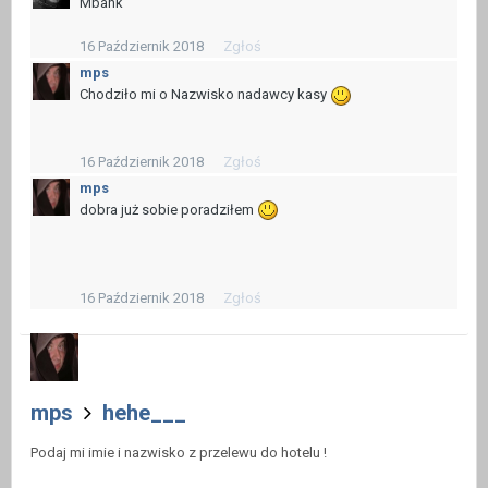
Mbank
16 Październik 2018
Zgłoś
mps
Chodziło mi o Nazwisko nadawcy kasy
16 Październik 2018
Zgłoś
mps
dobra już sobie poradziłem
16 Październik 2018
Zgłoś
mps
hehe___
Podaj mi imie i nazwisko z przelewu do hotelu !