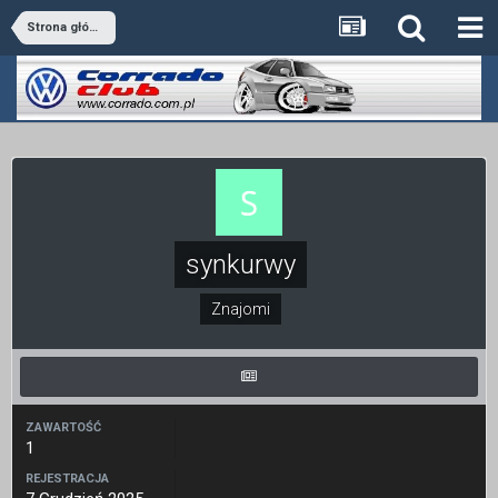
Strona główna
synkurwy
Znajomi
ZAWARTOŚĆ
1
REJESTRACJA