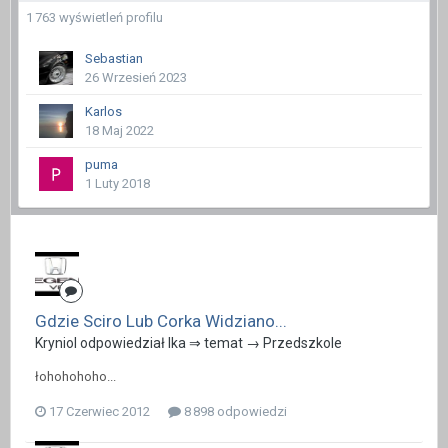
1 763 wyświetleń profilu
Sebastian
26 Wrzesień 2023
Karlos
18 Maj 2022
puma
1 Luty 2018
Gdzie Sciro Lub Corka Widziano...
Kryniol odpowiedział Ika ⇒ temat →
Przedszkole
łohohohoho...
17 Czerwiec 2012
8 898 odpowiedzi