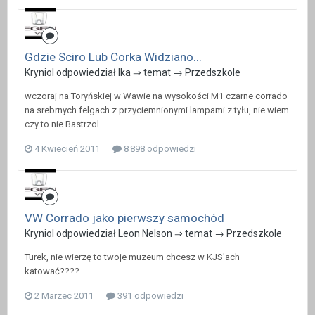
Gdzie Sciro Lub Corka Widziano...
Kryniol odpowiedział Ika ⇒ temat →
Przedszkole
wczoraj na Toryńskiej w Wawie na wysokości M1 czarne corrado
na srebrnych felgach z przyciemnionymi lampami z tyłu, nie wiem
czy to nie Bastrzol
4 Kwiecień 2011
8 898 odpowiedzi
VW Corrado jako pierwszy samochód
Kryniol odpowiedział Leon Nelson ⇒ temat →
Przedszkole
Turek, nie wierzę to twoje muzeum chcesz w KJS'ach
katować????
2 Marzec 2011
391 odpowiedzi