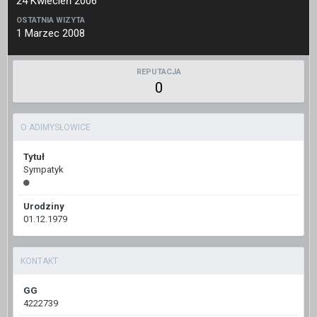
24 Kwiecień 2006
OSTATNIA WIZYTA
1 Marzec 2008
REPUTACJA
0
O ADIMYSŁOWICE
Tytuł
Sympatyk
Urodziny
01.12.1979
KONTAKT
GG
4222739