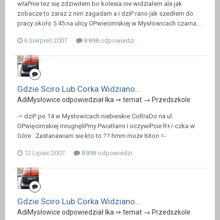
właPnie tez się zdziwiłem bo kolesia nie widziałem ale jak
zobacze to zaraz z nim zagadam a i dziP rano jak szedłem do
pracy około 5.45 na ulicy OPwiecimskiej w Mysłowicach czarna...
6 Sierpień 2007
8 898 odpowiedzi
Gdzie Sciro Lub Corka Widziano...
AdiMysłowice odpowiedział Ika ⇒ temat →
Przedszkole
-= dziP po 14 w Mysłowicach niebieskie CoRraDo na ul.
OPwięcimskiej mrugnęliPmy Pwiatłami i oczywiPcie R+/-czka w
Góre . Zastanawiam sie kto to ?? hmm może Kiton =-
12 Lipiec 2007
8 898 odpowiedzi
Gdzie Sciro Lub Corka Widziano...
AdiMysłowice odpowiedział Ika ⇒ temat →
Przedszkole