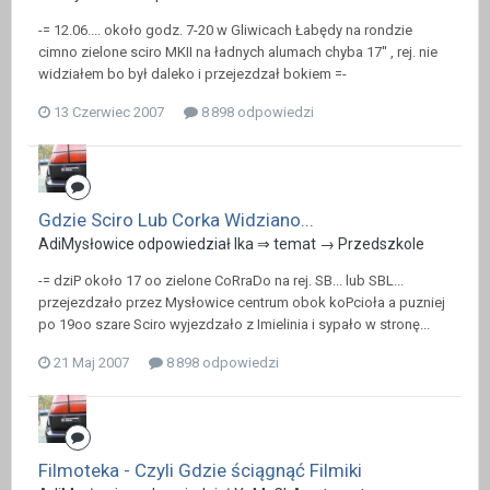
-= 12.06.... około godz. 7-20 w Gliwicach Łabędy na rondzie
cimno zielone sciro MKII na ładnych alumach chyba 17'' , rej. nie
widziałem bo był daleko i przejezdzał bokiem =-
13 Czerwiec 2007
8 898 odpowiedzi
Gdzie Sciro Lub Corka Widziano...
AdiMysłowice odpowiedział Ika ⇒ temat →
Przedszkole
-= dziP około 17 oo zielone CoRraDo na rej. SB... lub SBL...
przejezdzało przez Mysłowice centrum obok koPcioła a puzniej
po 19oo szare Sciro wyjezdzało z Imielinia i sypało w stronę...
21 Maj 2007
8 898 odpowiedzi
Filmoteka - Czyli Gdzie ściągnąć Filmiki