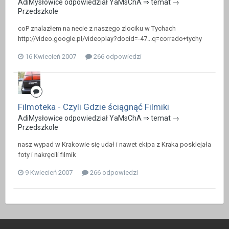
AdiMysłowice odpowiedział YaMsChA ⇒ temat →
Przedszkole
coP znalazłem na necie z naszego zlociku w Tychach
http://video.google.pl/videoplay?docid=-47...q=corrado+tychy
16 Kwiecień 2007
266 odpowiedzi
Filmoteka - Czyli Gdzie ściągnąć Filmiki
AdiMysłowice odpowiedział YaMsChA ⇒ temat →
Przedszkole
nasz wypad w Krakowie się udał i nawet ekipa z Kraka posklejała
foty i nakręcili filmik
9 Kwiecień 2007
266 odpowiedzi
Język
Kontakt