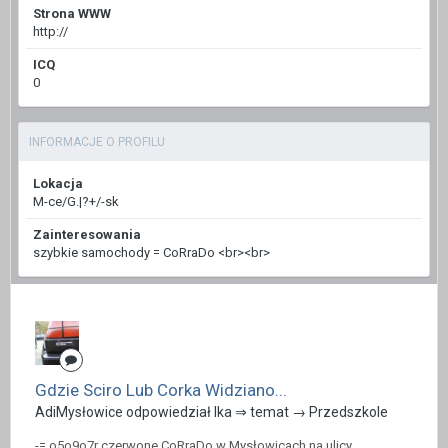
Strona WWW
http://
ICQ
0
INFORMACJE O PROFILU
Lokacja
M-ce/G.|?+/-sk
Zainteresowania
szybkie samochody = CoRraDo <br><br>
Gdzie Sciro Lub Corka Widziano...
AdiMysłowice odpowiedział Ika ⇒ temat →
Przedszkole
-= o5o9o7r czerwone CoRraDo w Mysłowicach na ulicy