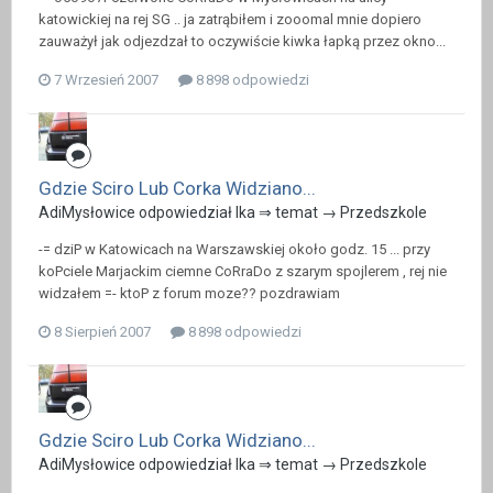
katowickiej na rej SG .. ja zatrąbiłem i zooomal mnie dopiero
zauważył jak odjezdzał to oczywiście kiwka łapką przez okno...
7 Wrzesień 2007
8 898 odpowiedzi
Gdzie Sciro Lub Corka Widziano...
AdiMysłowice odpowiedział Ika ⇒ temat →
Przedszkole
-= dziP w Katowicach na Warszawskiej około godz. 15 ... przy
koPciele Marjackim ciemne CoRraDo z szarym spojlerem , rej nie
widzałem =- ktoP z forum moze?? pozdrawiam
8 Sierpień 2007
8 898 odpowiedzi
Gdzie Sciro Lub Corka Widziano...
AdiMysłowice odpowiedział Ika ⇒ temat →
Przedszkole