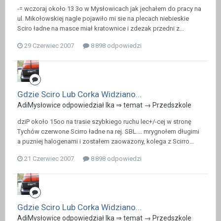
-= wczoraj około 13 3o w Mysłowicach jak jechałem do pracy na
ul. Mikołowskiej nagle pojawiło mi sie na plecach niebieskie
Sciro ładne na masce miał kratownice i zdezak przedni z...
29 Czerwiec 2007
8 898 odpowiedzi
Gdzie Sciro Lub Corka Widziano...
AdiMysłowice odpowiedział Ika ⇒ temat →
Przedszkole
dziP około 15oo na trasie szybkiego ruchu lec+/-cej w stronę
Tychów czerwone Scirro ładne na rej. SBL.... mrygnołem długimi
a puzniej halogenami i zostałem zaowazony, kolega z Scirro...
21 Czerwiec 2007
8 898 odpowiedzi
Gdzie Sciro Lub Corka Widziano...
AdiMysłowice odpowiedział Ika ⇒ temat →
Przedszkole