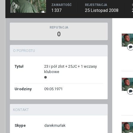
ZAWARTOŚĆ
REJESTRACJA
1 337
25 Listopad 2008
REPUTACJA
0
O POPROSTU
Tytuł
23 i pół zlot + 25JC + 1 wczasy
klubowe
Urodziny
09.05.1971
KONTAKT
Skype
darekmurlak