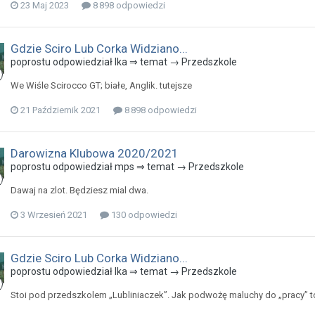
23 Maj 2023
8 898 odpowiedzi
Gdzie Sciro Lub Corka Widziano...
poprostu odpowiedział Ika ⇒ temat →
Przedszkole
We Wiśle Scirocco GT; białe, Anglik. tutejsze
21 Październik 2021
8 898 odpowiedzi
Darowizna Klubowa 2020/2021
poprostu odpowiedział mps ⇒ temat →
Przedszkole
Dawaj na zlot. Będziesz mial dwa.
3 Wrzesień 2021
130 odpowiedzi
Gdzie Sciro Lub Corka Widziano...
poprostu odpowiedział Ika ⇒ temat →
Przedszkole
Stoi pod przedszkolem „Lubliniaczek”. Jak podwożę maluchy do „pracy” 