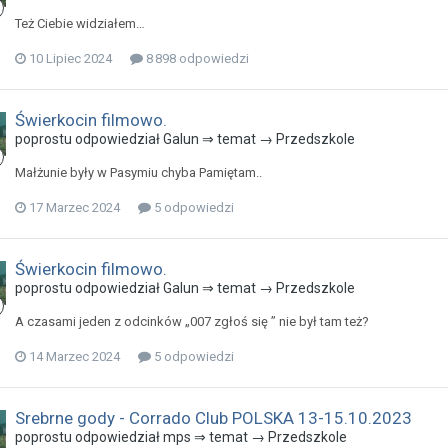
Też Ciebie widziałem…
10 Lipiec 2024
8 898 odpowiedzi
Świerkocin filmowo.
poprostu odpowiedział Galun ⇒ temat →
Przedszkole
Małżunie były w Pasymiu chyba Pamiętam..
17 Marzec 2024
5 odpowiedzi
Świerkocin filmowo.
poprostu odpowiedział Galun ⇒ temat →
Przedszkole
A czasami jeden z odcinków „007 zgłoś się ” nie był tam też?
14 Marzec 2024
5 odpowiedzi
Srebrne gody - Corrado Club POLSKA 13-15.10.2023
poprostu odpowiedział mps ⇒ temat →
Przedszkole