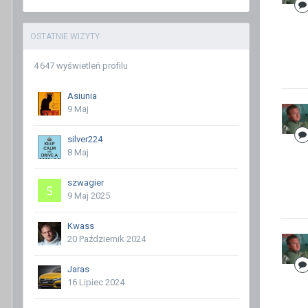
OSTATNIE WIZYTY
4 647 wyświetleń profilu
Asiunia
9 Maj
silver224
8 Maj
szwagier
9 Maj 2025
Kwass
20 Październik 2024
Jaras
16 Lipiec 2024