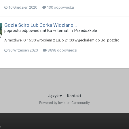
10 Grudzień 2020
130 odpowiedzi
Gdzie Sciro Lub Corka Widziano...
poprostu odpowiedział Ika ⇒ temat →
Przedszkole
A możliwe. O 16:30 wróciłem z Lu, o 21:00 wyjechałem do Bo. pozdro
30 Wrzesień 2020
8 898 odpowiedzi
Język
Kontakt
Powered by Invision Community
a
.