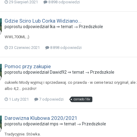
29 Sierpień 2021
8 898 odpowiedzi
Gdzie Sciro Lub Corka Widziano...
poprostu odpowiedział Ika ⇒ temat →
Przedszkole
WWL700ML ;)
23 Czerwiec 2021
8 898 odpowiedzi
Pomoc przy zakupie
poprostu odpowiedział Dawid92 ⇒ temat →
Przedszkole
cukierki Mody wyjmuj i sprzedawaj. co prawda - w cenie teraz oryginał, al
albo 4,2... pozdro!
1 Luty 2021
7 odpowiedzi
corrado 16v
Darowizna Klubowa 2020/2021
poprostu odpowiedział mps ⇒ temat →
Przedszkole
Tradycyjnie. Stówka.