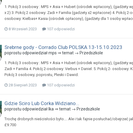
1. Pokój 3 osobowy : MPS + Asia + Hubert (ośrodek wpłacony), (gadżety w
x 2) 3. Pokój 2 osobowy: Zadi + Familia (gadzety x2 wpłacone) 4. Pokój 2-
osobowy: Kielbas+ Kasia (ośrodek opłacony), (gadżety dla 1 osoby wpłac
8 Wrzesień 2023
107 odpowiedzi
Srebrne gody - Corrado Club POLSKA 13-15.10.2023
poprostu odpowiedział mps ⇒ temat →
Przedszkole
1. Pokój 3 osobowy : MPS + Asia + Hubert (ośrodek wpłacony), (gadżety w
Zadi + Familia 4. Pokój 2-osobowy: Verbus + Daniel. 5. Pokój 2- osobowy: 
Pokój 3 osobowy; poprostu, Pleski i Dawid.
28 Sierpień 2023
107 odpowiedzi
Gdzie Sciro Lub Corka Widziano...
poprostu odpowiedział Ika ⇒ temat →
Przedszkole
Trochę drobnych nieścisłości było…. Ale i tak fajnie posłuchać/obejrzeć j
£9.700