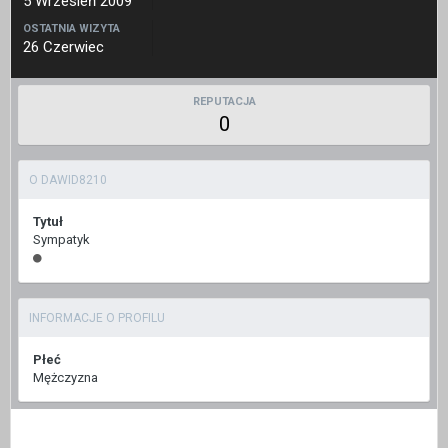
5 Wrzesień 2009
OSTATNIA WIZYTA
26 Czerwiec
REPUTACJA
0
O DAWID8210
Tytuł
Sympatyk
INFORMACJE O PROFILU
Płeć
Mężczyzna