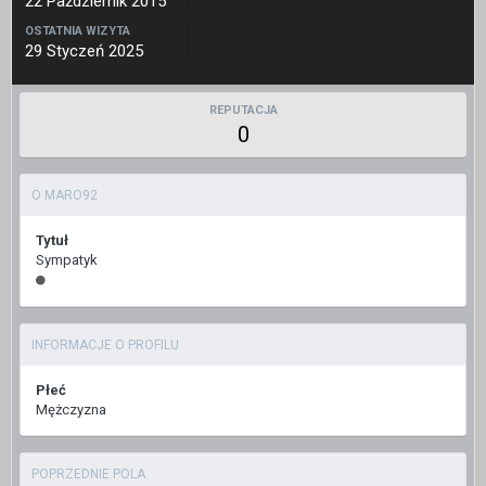
22 Październik 2015
OSTATNIA WIZYTA
29 Styczeń 2025
REPUTACJA
0
O MARO92
Tytuł
Sympatyk
INFORMACJE O PROFILU
Płeć
Mężczyzna
POPRZEDNIE POLA