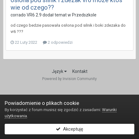
osłona pod silnik i zdezak vr6 moze ktos
wie od czego??
corrado VR6 2.9 dodał temat w
Przedszkole
od czego bedzie pasowała osłona pod silnik i boki zdezaka do
vr6 ???
22 Luty 2022
2 odpowiedzi
Język
Kontakt
Powered by Invision Community
Powiadomienie o plikach cookie
By korzystać z forum musisz się zgodzić z zasadami:
Warunki
użytkowania
.
Akceptuję