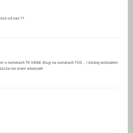
ktos od nas ??
orr o numerach TK 3456E drugi na numerach TOS.... i dzisiaj widzialem
szcze nie znam wlasicieli