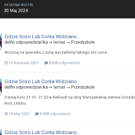
OSTATNIA WIZYTA
30 Maj 2024
Gdzie Sciro Lub Corka Widziano...
delfin odpowiedział Ika ⇒ temat →
Przedszkole
Wczoraj na spacerku z żoną wyczailiśmy takiego oto corra
13 Kwiecień 2021
8 898 odpowiedzi
Gdzie Sciro Lub Corka Widziano...
delfin odpowiedział Ika ⇒ temat →
Przedszkole
Dzisiaj koło 21:10 - 21:20 w Kielcach na ulicy Warszawskiej ciemne Corrado r
ktoś z klubu
29 Maj 2020
8 898 odpowiedzi
Gdzie Sciro Lub Corka Widziano...