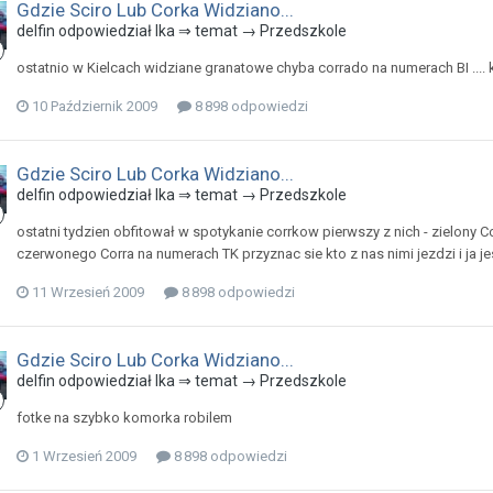
Gdzie Sciro Lub Corka Widziano...
delfin odpowiedział Ika ⇒ temat →
Przedszkole
ostatnio w Kielcach widziane granatowe chyba corrado na numerach BI .... 
10 Październik 2009
8 898 odpowiedzi
Gdzie Sciro Lub Corka Widziano...
delfin odpowiedział Ika ⇒ temat →
Przedszkole
ostatni tydzien obfitował w spotykanie corrkow pierwszy z nich - zielony C
czerwonego Corra na numerach TK przyznac sie kto z nas nimi jezdzi i ja je
11 Wrzesień 2009
8 898 odpowiedzi
Gdzie Sciro Lub Corka Widziano...
delfin odpowiedział Ika ⇒ temat →
Przedszkole
fotke na szybko komorka robilem
1 Wrzesień 2009
8 898 odpowiedzi