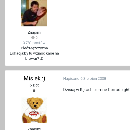
Znajomi
0
3 783 postów
Płeć:
Mężczyzna
Lokacja:
by tu wziasc kase na
browar? :D
Misiek :)
Napisano
6 Sierpień 2008
6 zlot
Dzisiaj w Kętach ciemne Corrado g60
Znajomi