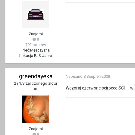
Znajomi
0
792 postów
Płeć:
Mężczyzna
Lokacja:
RJS-Jasło
greendayeka
Napisano
8 Sierpień 2008
2 i 1/3 zaliczonego zlotu
Wczoraj czerwone scirocco SCI ....
Znajomi
0