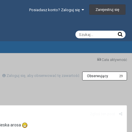
Zarejestruj się
Posiadasz konto? Zaloguj się
Cała aktywność
Zaloguj się, aby obserwować tę zawartość
Obserwujący
29
Zgłoś ten post
bieska arosa