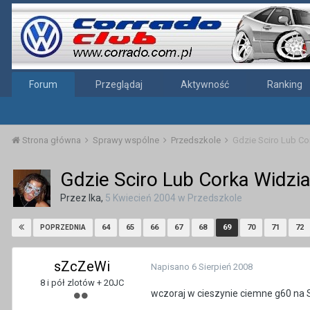
Forum
Przeglądaj
Aktywność
Ranking
Strona główna
Sprawy wspólne
Przedszkole
Gdzie Sciro Lub Co
Gdzie Sciro Lub Corka Widzia
Przez
Ika
,
5 Kwiecień 2004
w
Przedszkole
64
65
66
67
68
69
70
71
72
POPRZEDNIA
sZcZeWi
Napisano
6 Sierpień 2008
8 i pół zlotów + 20JC
wczoraj w cieszynie ciemne g60 na 