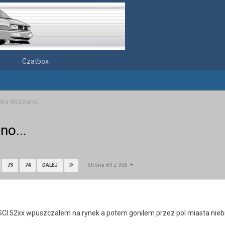
Czatbox
rka Widziano...
no...
Strona 69 z 356
73
74
DALEJ
SCI 52xx wpuszczalem na rynek a potem gonilem przez pol miasta nie