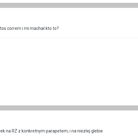
ktos correm i mi machał kto to?
ek na RZ z konkretnym parapetem, i na niezłej glebie