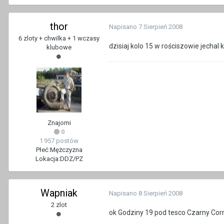
thor
Napisano
7 Sierpień 2008
6 zloty + chwilka + 1 wczasy
dzisiaj kolo 15 w rościszowie jechal 
klubowe
Znajomi
0
1 957 postów
Płeć:
Mężczyzna
Lokacja:
DDZ/PZ
Wapniak
Napisano
8 Sierpień 2008
2 zlot
ok Godziny 19 pod tesco Czarny Corr