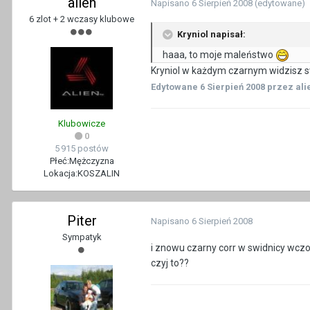
alien
Napisano
6 Sierpień 2008
(edytowane)
6 zlot + 2 wczasy klubowe
Kryniol napisał:
haaa, to moje maleństwo
Kryniol w każdym czarnym widzisz 
Edytowane
6 Sierpień 2008
przez ali
Klubowicze
0
5 915 postów
Płeć:
Mężczyzna
Lokacja:
KOSZALIN
Piter
Napisano
6 Sierpień 2008
Sympatyk
i znowu czarny corr w swidnicy wcz
czyj to??