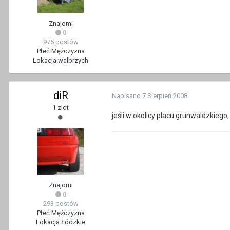
Znajomi
0
975 postów
Płeć:
Mężczyzna
Lokacja:
walbrzych
diR
Napisano
7 Sierpień 2008
1 zlot
jeśli w okolicy placu grunwaldzkiego,
Znajomi
0
293 postów
Płeć:
Mężczyzna
Lokacja:
Łódzkie