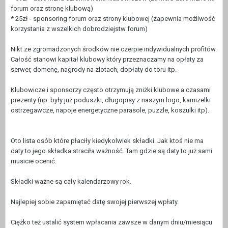
forum oraz stronę klubową)
* 25zł - sponsoring forum oraz strony klubowej (zapewnia możliwość
korzystania z wszelkich dobrodziejstw forum)
Nikt ze zgromadzonych środków nie czerpie indywidualnych profitów.
Całość stanowi kapitał klubowy który przeznaczamy na opłaty za
serwer, domenę, nagrody na zlotach, dopłaty do toru itp.
Klubowicze i sponsorzy często otrzymują zniżki klubowe a czasami
prezenty (np. były już poduszki, długopisy z naszym logo, kamizelki
ostrzegawcze, napoje energetyczne parasole, puzzle, koszulki itp).
Oto lista osób które płaciły kiedykolwiek składki. Jak ktoś nie ma
daty to jego składka straciła ważność. Tam gdzie są daty to już sami
musicie ocenić.
Składki ważne są cały kalendarzowy rok.
Najlepiej sobie zapamiętać datę swojej pierwszej wpłaty.
Ciężko też ustalić system wpłacania zawsze w danym dniu/miesiącu