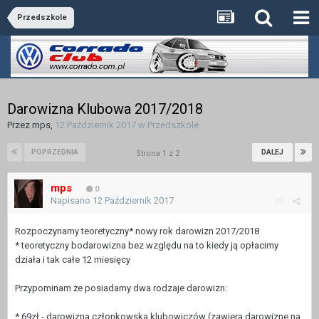
Przedszkole
Darowizna Klubowa 2017/2018
Przez
mps
,
12 Październik 2017
w
Przedszkole
POPRZEDNIA
DALEJ
Strona 1 z 2
mps
0
Napisano
12 Październik 2017
Rozpoczynamy teoretyczny* nowy rok darowizn 2017/2018
* teoretyczny bodarowizna bez względu na to kiedy ją opłacimy
działa i tak całe 12 miesięcy
Przypominam że posiadamy dwa rodzaje darowizn:
* 69zł - darowizna członkowska klubowiczów (zawiera darowizne na