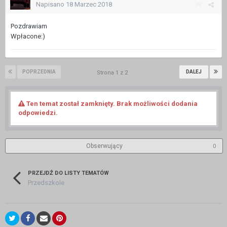
Napisano
18 Marzec 2018
Pozdrawiam
Wpłacone:)
POPRZEDNIA
DALEJ
Strona 1 z 2
Ten temat został zamknięty. Brak możliwości dodania
odpowiedzi.
Obserwujący
0
PRZEJDŹ DO LISTY TEMATÓW
Przedszkole