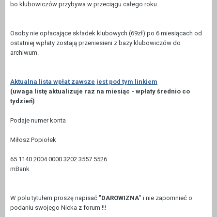
bo klubowiczów przybywa w przeciągu całego roku.
Osoby nie opłacające składek klubowych (69zł) po 6 miesiącach od
ostatniej wpłaty zostają przeniesieni z bazy klubowiczów do
archiwum.
Aktualna lista wpłat zawsze jest pod tym linkiem
(uwaga listę aktualizuje raz na miesiąc - wpłaty średnio co
tydzień)
Podaje numer konta
Miłosz Popiołek
65 1140 2004 0000 3202 3557 5526
mBank
W polu tytułem proszę napisać "
DAROWIZNA
" i nie zapomnieć o
podaniu swojego Nicka z forum !!!