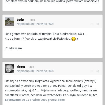
jechalem swoim corkiem ale mnie nie widzial pozdrawiam wlasciciela
bolo_
0
Napisano
30 Czerwiec 2007
Dzis granatowe corrado, w trzebini kolo biedronki rej: KCH.....
ktos z forum? ( corek prezentował sie Pwietnie...
)
Pozdrawiam
dees
0
Napisano
30 Czerwiec 2007
Dzisiaj na obwodnicy Trojmiasta wyprzedzal mnie ciemny (czarny?)
bardzo ladny corek prowadzony przez Pania, jechala od gdyni w
strone gdanska, rej. GA..... Mijala mnie jadacego golfem, mrugnalem
swiatlami:) Potem jechalem we wrzeszczu za bialym scirocco rej N?....
Edytowane
30 Czerwiec 2007
przez dees