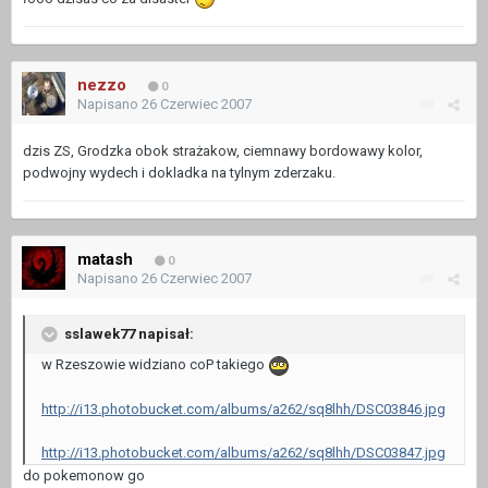
nezzo
0
Napisano
26 Czerwiec 2007
dzis ZS, Grodzka obok strażakow, ciemnawy bordowawy kolor,
podwojny wydech i dokladka na tylnym zderzaku.
matash
0
Napisano
26 Czerwiec 2007
sslawek77 napisał:
w Rzeszowie widziano coP takiego
http://i13.photobucket.com/albums/a262/sq8lhh/DSC03846.jpg
http://i13.photobucket.com/albums/a262/sq8lhh/DSC03847.jpg
do pokemonow go