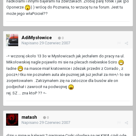
nadkolami i innymi bajerami na zderzakach. Zrobię parę fotek i jak (po
Oponerze
) ) wrócę do Poznania, to wrzucę tu na forum. Jest tu
może jego właPciciel??
AdiMysłowice
0
Napisano
29 Czerwiec 2007
-= wczoraj około 13 3o w Mysłowicach jak jechałem do pracy na ul.
Mikołowskiej nagle pojawiło mi sie na plecach niebieskie Sciro
ładne
na masce miał kratownice i zdezak przedni z Corrado , z
pocz+/-tku nie poznałem auta ale puzniej jak juz jechał za mn+/- to sie
zorjentowałem . Zatrzymałem zię na zatoczce dla busów ale on
podjechał i zawrocił na podwojnej
rej. SZ ... zna ktoP ?? =-
matash
0
Napisano
29 Czerwiec 2007
dzis u mnie w kalwarii 2 nieznane Corki obydwa na rej KWA,czyli ode