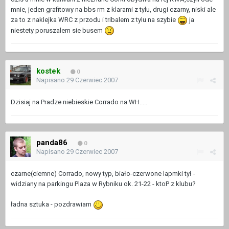
mnie, jeden grafitowy na bbs rm z klarami z tylu, drugi czarny, niski ale
za to z naklejka WRC z przodu i tribalem z tylu na szybie
ja
niestety poruszalem sie busem
kostek
0
Napisano
29 Czerwiec 2007
Dzisiaj na Pradze niebieskie Corrado na WH.....
panda86
0
Napisano
29 Czerwiec 2007
czarne(ciemne) Corrado, nowy typ, biało-czerwone lapmki tył -
widziany na parkingu Plaza w Rybniku ok. 21-22 - ktoP z klubu?
ładna sztuka - pozdrawiam