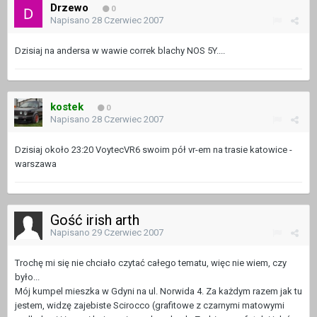
Drzewo
0
Napisano
28 Czerwiec 2007
Dzisiaj na andersa w wawie correk blachy NOS 5Y....
kostek
0
Napisano
28 Czerwiec 2007
Dzisiaj około 23:20 VoytecVR6 swoim pół vr-em na trasie katowice -
warszawa
Gość irish arth
Napisano
29 Czerwiec 2007
Trochę mi się nie chciało czytać całego tematu, więc nie wiem, czy
było...
Mój kumpel mieszka w Gdyni na ul. Norwida 4. Za każdym razem jak tu
jestem, widzę zajebiste Scirocco (grafitowe z czarnymi matowymi