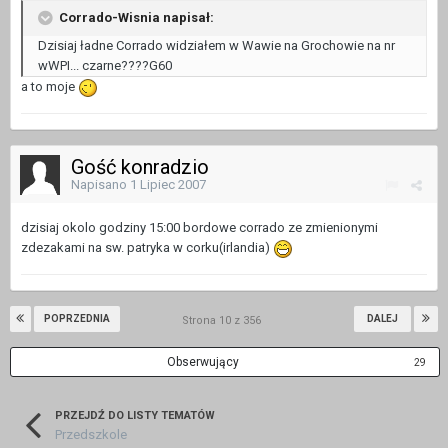
Corrado-Wisnia napisał:
Dzisiaj ładne Corrado widziałem w Wawie na Grochowie na nr
wWPI... czarne????G60
a to moje
Gość konradzio
Napisano
1 Lipiec 2007
dzisiaj okolo godziny 15:00 bordowe corrado ze zmienionymi
zdezakami na sw. patryka w corku(irlandia)
POPRZEDNIA
DALEJ
Strona 10 z 356
Obserwujący
29
PRZEJDŹ DO LISTY TEMATÓW
Przedszkole