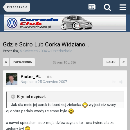
Przedszkole
Gdzie Sciro Lub Corka Widziano...
Przez
Ika
,
5 Kwiecień 2004
w
Przedszkole
POPRZEDNIA
DALEJ
Strona 10 z 356
Pioter_PL
0
Napisano
25 Czerwiec 2007
Kryniol napisał:
Jak dla mnie jej corek to bardziej zielonka
wy jest niż szary
oj dobra padalo wtedy i ciemno bylo
a nawet spieralem sie z moja dziewczyna o to - ona twierdzila ze
zielony byl