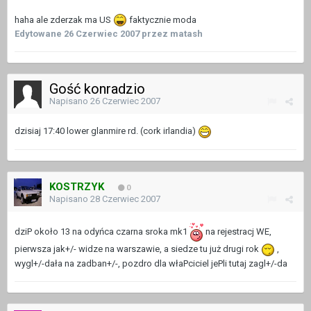
haha ale zderzak ma US
faktycznie moda
Edytowane
26 Czerwiec 2007
przez matash
Gość konradzio
Napisano
26 Czerwiec 2007
dzisiaj 17:40 lower glanmire rd. (cork irlandia)
KOSTRZYK
0
Napisano
28 Czerwiec 2007
dziP około 13 na odyńca czarna sroka mk1
na rejestracj WE,
pierwsza jak+/- widze na warszawie, a siedze tu już drugi rok
,
wygl+/-dała na zadban+/-, pozdro dla właPciciel jePli tutaj zagl+/-da