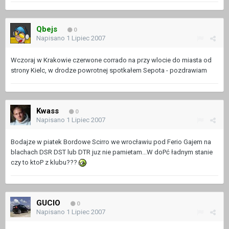
Qbejs
0
Napisano
1 Lipiec 2007
Wczoraj w Krakowie czerwone corrado na przy wlocie do miasta od
strony Kielc, w drodze powrotnej spotkałem Sepota - pozdrawiam
Kwass
0
Napisano
1 Lipiec 2007
Bodajze w piatek Bordowe Scirro we wrocławiu pod Ferio Gajem na
blachach DSR DST lub DTR juz nie pamietam...W doPć ładnym stanie
czy to ktoP z klubu???
GUCIO
0
Napisano
1 Lipiec 2007