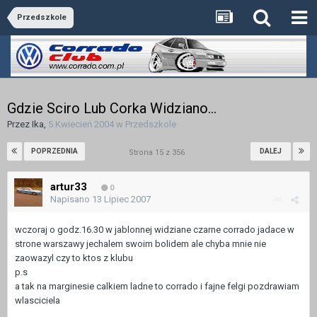
Przedszkole
Gdzie Sciro Lub Corka Widziano...
Przez
Ika
,
5 Kwiecień 2004
w
Przedszkole
POPRZEDNIA
DALEJ
Strona 15 z 356
artur33
0
Napisano
13 Lipiec 2007
wczoraj o godz.16.30 w jablonnej widziane czarne corrado jadace w
strone warszawy jechalem swoim bolidem ale chyba mnie nie
zaowazyl czy to ktos z klubu
p.s
a tak na marginesie calkiem ladne to corrado i fajne felgi pozdrawiam
wlasciciela