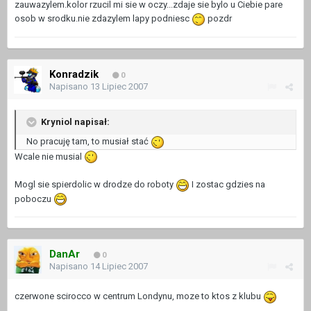
zauwazylem.kolor rzucil mi sie w oczy...zdaje sie bylo u Ciebie pare
osob w srodku.nie zdazylem lapy podniesc
pozdr
Konradzik
0
Napisano
13 Lipiec 2007
Kryniol napisał:
No pracuję tam, to musiał stać
Wcale nie musial
Mogl sie spierdolic w drodze do roboty
I zostac gdzies na
poboczu
DanAr
0
Napisano
14 Lipiec 2007
czerwone scirocco w centrum Londynu, moze to ktos z klubu