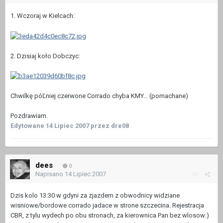
1. Wczoraj w Kielcach:
2. Dzisiaj koło Dobczyc:
Chwilkę póĽniej czerwone Corrado chyba KMY... (pomachane)
Pozdrawiam.
Edytowane
14 Lipiec 2007
przez dre08
dees
0
Napisano
14 Lipiec 2007
Dzis kolo 13:30 w gdyni za zjazdem z obwodnicy widziane
wisniowe/bordowe corrado jadace w strone szczecina. Rejestracja
CBR, z tylu wydech po obu stronach, za kierownica Pan bez wlosow:)