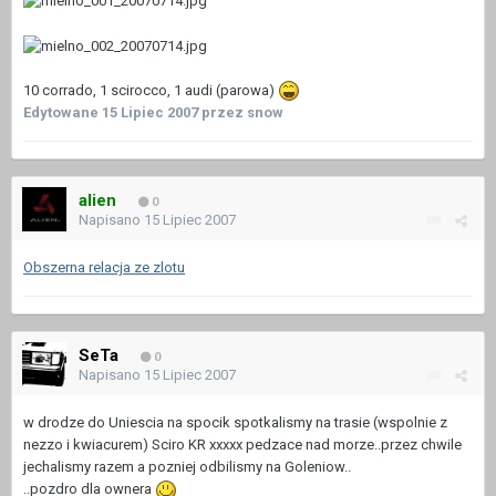
10 corrado, 1 scirocco, 1 audi (parowa)
Edytowane
15 Lipiec 2007
przez snow
alien
0
Napisano
15 Lipiec 2007
Obszerna relacja ze zlotu
SeTa
0
Napisano
15 Lipiec 2007
w drodze do Uniescia na spocik spotkalismy na trasie (wspolnie z
nezzo i kwiacurem) Sciro KR xxxxx pedzace nad morze..przez chwile
jechalismy razem a pozniej odbilismy na Goleniow..
..pozdro dla ownera