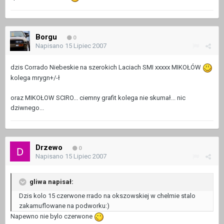
Borgu
0
Napisano
15 Lipiec 2007
dzis Corrado Niebeskie na szerokich Laciach SMI xxxxx MIKOŁÓW
kolega mrygn+/-ł
oraz MIKOŁOW SCIRO... ciemny grafit kolega nie skumał... nic
dziwnego...
Drzewo
0
Napisano
15 Lipiec 2007
gliwa napisał:
Dzis kolo 15 czerwone rrado na okszowskiej w chelmie stalo
zakamuflowane na podworku:)
Napewno nie bylo czerwone