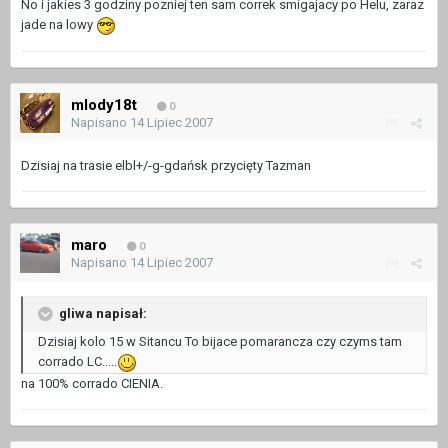
No i jakies 3 godziny pozniej ten sam correk smigajacy po Helu, zaraz
jade na lowy
mlody18t
0
Napisano
14 Lipiec 2007
Dzisiaj na trasie elbl+/-g-gdańsk przycięty Tazman
maro
0
Napisano
14 Lipiec 2007
gliwa napisał:
Dzisiaj kolo 15 w Sitancu To bijace pomarancza czy czyms tam
corrado LC.....
na 100% corrado CIENIA.