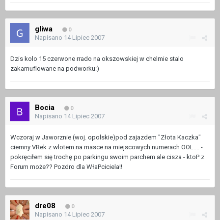
gliwa
0
Napisano
14 Lipiec 2007
Dzis kolo 15 czerwone rrado na okszowskiej w chelmie stalo
zakamuflowane na podworku:)
Bocia
0
Napisano
14 Lipiec 2007
Wczoraj w Jaworznie (woj. opolskie)pod zajazdem "Złota Kaczka"
ciemny VRek z wlotem na masce na miejscowych numerach OOL.... -
pokręciłem się trochę po parkingu swoim parchem ale cisza - ktoP z
Forum może?? Pozdro dla WłaPciciela!!
dre08
0
Napisano
14 Lipiec 2007