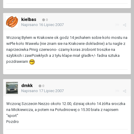
kielbas
0
Napisano
16 Lipiec 2007
Wczoraj Byłem w Krakowie ok godz 14 jechałem sobie koło mostu na
wiPle koło Wawelu (nie znam sie na Krakowie dokładnie) a tu nagle z
naprzeciwka Pmig czerwono- czarny koras zrobiont troszke na
szybkich i zawPciekłych a z tyłu klape miał gładk+/- fadna sztuka
pozdrawiam
dmkk
0
Napisano
17 Lipiec 2007
Wczoraj Szczecin Nezzo około 12.00, dzisiaj około 14 żółta sroczka
na Mickiewicza, a potem na Południowej o 15.30 biała z napisem
"sport"
Pozdro