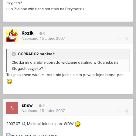
czyje to?
Lub Zielone widziane ostatnio na Przymorzu
Kozik
0
Napisano
15 Lipiec 2007
CORRADO2 napisał:
Chodzi mi o srebne corrado widziane ostatnio w Gdansku na
Stogach czyje to?
Tez je czasem widuje - ostatnio jechala nim pewna fajna blond-pani
snow
0
Napisano
15 Lipiec 2007
2007.07.14, Mielno/Uniescie, os. WDW