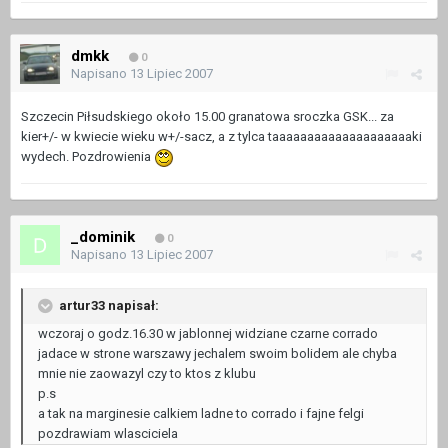
dmkk
0
Napisano
13 Lipiec 2007
Szczecin Piłsudskiego około 15.00 granatowa sroczka GSK... za
kier+/- w kwiecie wieku w+/-sacz, a z tylca taaaaaaaaaaaaaaaaaaaaki
wydech. Pozdrowienia
_dominik
0
Napisano
13 Lipiec 2007
artur33 napisał:
wczoraj o godz.16.30 w jablonnej widziane czarne corrado
jadace w strone warszawy jechalem swoim bolidem ale chyba
mnie nie zaowazyl czy to ktos z klubu
p.s
a tak na marginesie calkiem ladne to corrado i fajne felgi
pozdrawiam wlasciciela