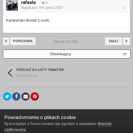
rafaolo
0
Napisano
18 Lipiec 2007
Karwieński BłotaII 2 corki
POPRZEDNIA
DALEJ
Strona 15 z 356
Obserwujący
29
PRZEJDŹ DO LISTY TEMATÓW
Przedszkole
Język
Kontakt
Powiadomienie o plikach cookie
Powered by Invision Community
By korzystać z forum musisz się zgodzić z zasadami:
Warunki
użytkowania
.