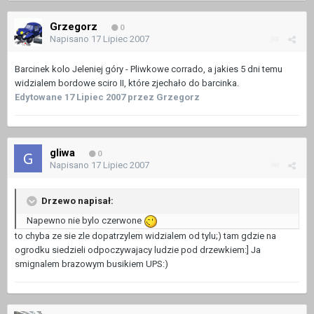
Grzegorz
0
Napisano
17 Lipiec 2007
Barcinek kolo Jeleniej góry - Pliwkowe corrado, a jakies 5 dni temu
widzialem bordowe sciro II, które zjechało do barcinka.
Edytowane
17 Lipiec 2007
przez Grzegorz
gliwa
0
Napisano
17 Lipiec 2007
Drzewo napisał:
Napewno nie bylo czerwone
to chyba ze sie zle dopatrzylem widzialem od tylu;) tam gdzie na
ogrodku siedzieli odpoczywajacy ludzie pod drzewkiem:] Ja
smignalem brazowym busikiem UPS:)