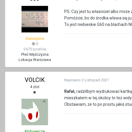
PS. Czy jest tu właściciel albo moż
Pomóżcie, bo do środka wlewa się już
To jest niebieskie G60 na blachach 
Starszyzna
0
5 670 postów
Płeć:
Mężczyzna
Lokacja:
Warszawa
VOLCIK
Napisano
2 Listopad 2021
4 zlot
Rafał,
radziłbym wydrukować kartkę z 
mieszkałem w tej okolicy to też widy
Obstawiam, że to po prostu jakiś stu
Klubowicze