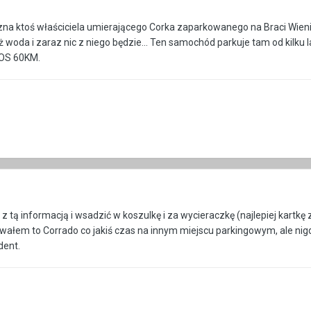
e zna ktoś właściciela umierającego Corka zaparkowanego na Braci Wieni
 woda i zaraz nic z niego będzie... Ten samochód parkuje tam od kilku 
NOS 60KM.
tą informacją i wsadzić w koszulkę i za wycieraczkę (najlepiej kartkę z 
wałem to Corrado co jakiś czas na innym miejscu parkingowym, ale nigdy
dent.