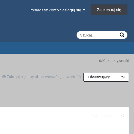
Zarejestruj się
Posiadasz konto? Zaloguj się
Cała aktywność
Zaloguj się, aby obserwować tę zawartość
Obserwujący
29
Zgłoś ten post