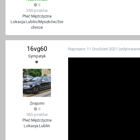
0
350 postów
Płeć:
Mężczyzna
Lokacja:
Lublin/Myszków/Sie
chnice
16vg60
Napisano
11 Grudzień 2021
(edytowane
Sympatyk
Znajomi
0
565 postów
Płeć:
Mężczyzna
Lokacja:
Lublin