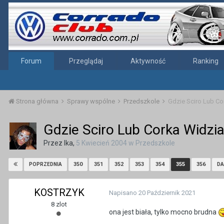
Forum
Przeglądaj
Aktywność
Ranking
Strona główna
Sprawy wspólne
Przedszkole
Gdzie Sciro Lub Co
Gdzie Sciro Lub Corka Widzia
Przez
Ika
,
5 Kwiecień 2004
w
Przedszkole
350
351
352
353
354
355
356
POPRZEDNIA
DA
KOSTRZYK
Napisano
20 Październik 2021
8 zlot
ona jest biała, tylko mocno brudna