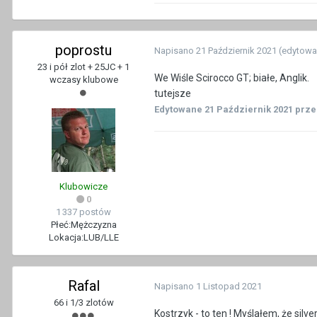
poprostu
Napisano
21 Październik 2021
(edytowa
23 i pół zlot + 25JC + 1
We Wiśle Scirocco GT; białe, Anglik.
wczasy klubowe
tutejsze
Edytowane
21 Październik 2021
prze
Klubowicze
0
1 337 postów
Płeć:
Mężczyzna
Lokacja:
LUB/LLE
Rafal
Napisano
1 Listopad 2021
66 i 1/3 zlotów
Kostrzyk - to ten ! Myślałem, że silver.