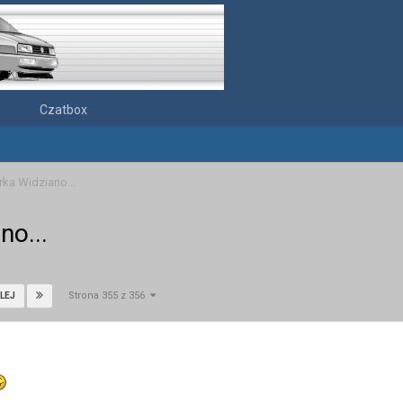
Czatbox
rka Widziano...
no...
Strona 355 z 356
LEJ