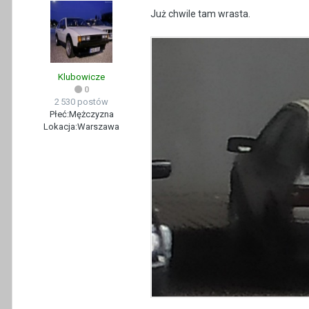
Już chwile tam wrasta.
Klubowicze
0
2 530 postów
Płeć:
Mężczyzna
Lokacja:
Warszawa