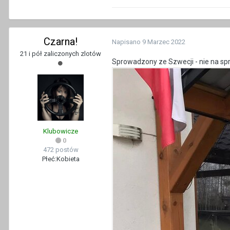
Czarna!
Napisano
9 Marzec 2022
21 i pół zaliczonych zlotów
Sprowadzony ze Szwecji - nie na s
Klubowicze
0
472 postów
Płeć:
Kobieta