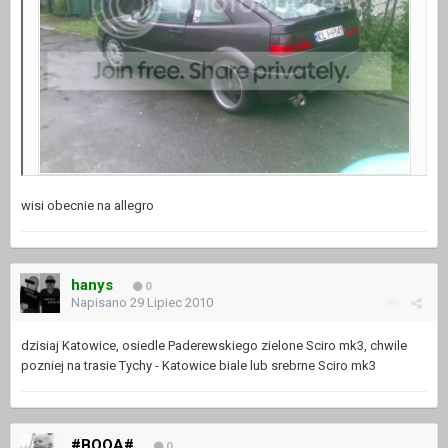
wisi obecnie na allegro
hanys
0
Napisano
29 Lipiec 2010
dzisiaj Katowice, osiedle Paderewskiego zielone Sciro mk3, chwile
pozniej na trasie Tychy - Katowice biale lub srebrne Sciro mk3
#BOOA#
0