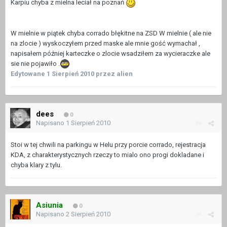
Karpiu chyba z mielna leciał na poznań
W mielnie w piątek chyba corrado błękitne na ZSD W mielnie ( ale nie
na zlocie ) wyskoczyłem przed maske ale mnie gość wymachał ,
napisałem później karteczke o zlocie wsadziłem za wycieraczke ale
sie nie pojawiło .
Edytowane
1 Sierpień 2010
przez alien
dees
0
Napisano
1 Sierpień 2010
Stoi w tej chwili na parkingu w Helu przy porcie corrado, rejestracja
KDA, z charakterystycznych rzeczy to mialo ono progi dokladane i
chyba klary z tylu.
Asiunia
0
Napisano
2 Sierpień 2010