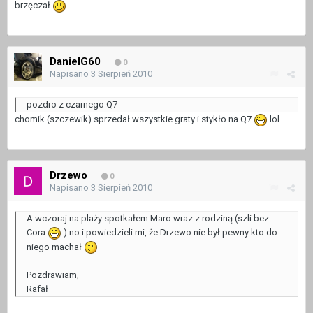
brzęczał
DanielG60
0
Napisano
3 Sierpień 2010
pozdro z czarnego Q7
chomik (szczewik) sprzedał wszystkie graty i stykło na Q7
lol
Drzewo
0
Napisano
3 Sierpień 2010
A wczoraj na plaży spotkałem Maro wraz z rodziną (szli bez
Cora
) no i powiedzieli mi, że Drzewo nie był pewny kto do
niego machał
Pozdrawiam,
Rafał