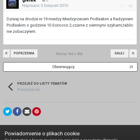
0
Napisano
5 Sierpień 2010
Dzisiaj na drodze nr.19 miedzy Miedzyrzecem Podlaskim a Radzyniem
Podlaskim o godzinie 10 Scirocco 2,czarne z ciemnymi szybami,tablic
nie zobaczyłem.
POPRZEDNIA
DALEJ
Strona 164 z 356
Obserwujący
29
PRZEJDŹ DO LISTY TEMATÓW
Przedszkole
Język
Kontakt
Powiadomienie o plikach cookie
Powered by Invision Community