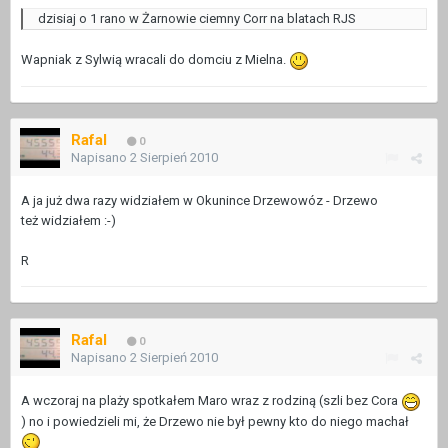
dzisiaj o 1 rano w Żarnowie ciemny Corr na blatach RJS
Wapniak z Sylwią wracali do domciu z Mielna.
Rafal
0
Napisano
2 Sierpień 2010
A ja już dwa razy widziałem w Okunince Drzewowóz - Drzewo
też widziałem :-)
R
Rafal
0
Napisano
2 Sierpień 2010
A wczoraj na plaży spotkałem Maro wraz z rodziną (szli bez Cora
) no i powiedzieli mi, że Drzewo nie był pewny kto do niego machał