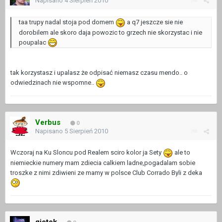
Napisano
4 Sierpień 2010
taa trupy nadal stoja pod domem
a q7 jeszcze sie nie
dorobilem ale skoro daja powozic to grzech nie skorzystac i nie
poupalac
tak korzystasz i upalasz że odpisać niemasz czasu mendo.. o
odwiedzinach nie wspomne..
Verbus
0
Napisano
5 Sierpień 2010
Wczoraj na Ku Sloncu pod Realem sciro kolor ja Sety
ale to
niemieckie numery mam zdiecia calkiem ladne,pogadalam sobie
troszke z nimi zdiwieni ze mamy w polsce Club Corrado Byli z deka
gietek