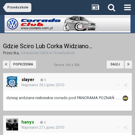
Przedszkole
Gdzie Sciro Lub Corka Widziano...
Przez
Ika
,
5 Kwiecień 2004
w
Przedszkole
POPRZEDNIA
DALEJ
Strona 164 z 356
slayer
0
Napisano
26 Lipiec 2010
dzisiaj widziane niebieskie corrado pod PANORAMA POZNAŃ .......
hanys
0
Napisano
27 Lipiec 2010