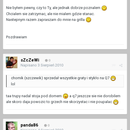
Nie byłem pewny, czy to Ty, ale jednak dobrze poznalem
Chcialem sie zatrzymac, ale nie mialem gdzie stanac.
Nastepnym razem zapraszam do mnie na grilla
Pozdrawiam
sZcZeWi
0
Napisano
3 Sierpień 2010
chomik (szczewik) sprzedał wszystkie graty i stykło na Q7
lol
taa trupy nadal stoja pod domem
a q7 jeszcze sie nie dorobilem
ale skoro daja powozic to grzech nie skorzystac i nie poupalac
panda86
0