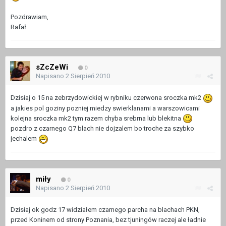
Pozdrawiam,
Rafał
sZcZeWi
0
Napisano
2 Sierpień 2010
Dzisiaj o 15 na zebrzydowickiej w rybniku czerwona sroczka mk2
a jakies pol goziny pozniej miedzy swierklanami a warszowicami
kolejna sroczka mk2 tym razem chyba srebrna lub blekitna
pozdro z czarnego Q7 blach nie dojzalem bo troche za szybko
jechalem
miły
0
Napisano
2 Sierpień 2010
Dzisiaj ok godz 17 widziałem czarnego parcha na blachach PKN,
przed Koninem od strony Poznania, bez tjuningów raczej ale ładnie