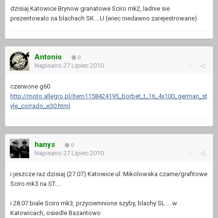
dzisiaj Katowice Brynow granatowe Sciro mk2, ladnie sie
prezentowalo na blachach SK....U (wiec niedawno zarejestrowane)
Antonio
0
Napisano
27 Lipiec 2010
czerwone g60
http://moto.allegro.pl/item1158424195_borbet_t_16_4x100_german_st
yle_corrado_e30.html
hanys
0
Napisano
27 Lipiec 2010
i jeszcze raz dzisiaj (27.07) Katowice ul. Mikolowska czarne/grafitowe
Sciro mk3 na ST....
i 28.07 biale Sciro mk3, przyciemnione szyby, blachy SL.... w
Katowicach, osiedle Bazantowo