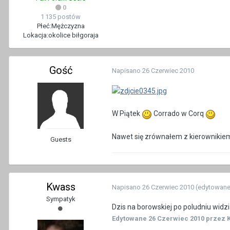
0
1 135 postów
Płeć:
Mężczyzna
Lokacja:
okolice biłgoraja
Gość
Napisano
26 Czerwiec 2010
W Piątek
Corrado w Corq
Nawet się zrównałem z kierownikiem
Guests
Kwass
Napisano
26 Czerwiec 2010
(edytowane
Sympatyk
Dzis na borowskiej po poludniu widzi
Edytowane
26 Czerwiec 2010
przez 