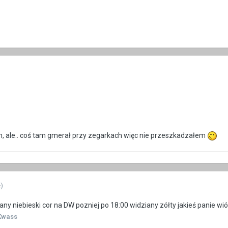
, ale.. coś tam gmerał przy zegarkach więc nie przeszkadzałem
)
any niebieski cor na DW pozniej po 18:00 widziany zółty jakieś panie wi
Kwass