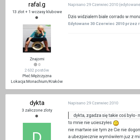
rafal.g
Napisano
29 Czerwiec 2010
(edytowane
13 zlot + 1 wczasy klubowe
Dzis widzialem biale corrado w mona
Edytowane
30 Czerwiec 2010
przez r
Znajomi
0
2 632 postów
Płeć:
Mężczyzna
Lokacja:
Monachium/Kraków
dykta
Napisano
29 Czerwiec 2010
3 zaliczone zloty
dykta, zgadza się takie coś było- 
to mnie nie ucieszyłes
nie martwie sie tym ze Cie nie dogoni
a ubezpiecznie wymówiłem juz z mi