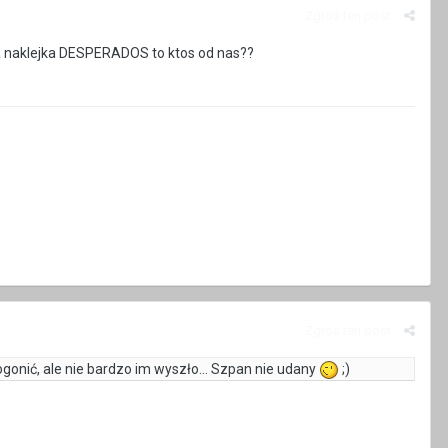
Zgłoś ten post
za naklejka DESPERADOS to ktos od nas??
Zgłoś ten post
dogonić, ale nie bardzo im wyszło... Szpan nie udany
;)