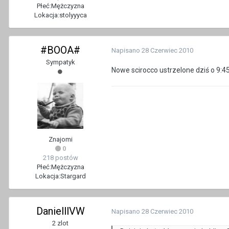
Płeć:
Mężczyzna
Lokacja:
stolyyyca
#BOOA#
Napisano
28 Czerwiec 2010
Sympatyk
Nowe scirocco ustrzelone dziś o 9:4
Znajomi
0
218 postów
Płeć:
Mężczyzna
Lokacja:
Stargard
DanielllVW
Napisano
28 Czerwiec 2010
2 zlot