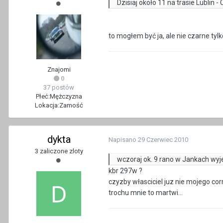
Dzisiaj około 11 na trasie Lublin
to mogłem być ja, ale nie czarne tylk
Znajomi
0
37 postów
Płeć:
Mężczyzna
Lokacja:
Zamość
dykta
Napisano
29 Czerwiec 2010
3 zaliczone zloty
wczoraj ok. 9 rano w Jankach wyj
kbr 297w ?
czyzby własciciel juz nie mojego cor
trochu mnie to martwi...