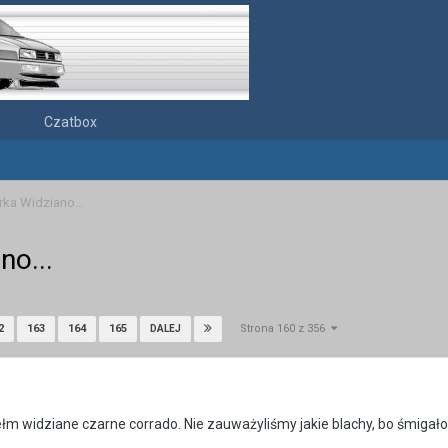
Czatbox
rka Widziano...
no...
Strona 160 z 356
2
163
164
165
DALEJ
Chełm widziane czarne corrado. Nie zauważyliśmy jakie blachy, bo śmigał