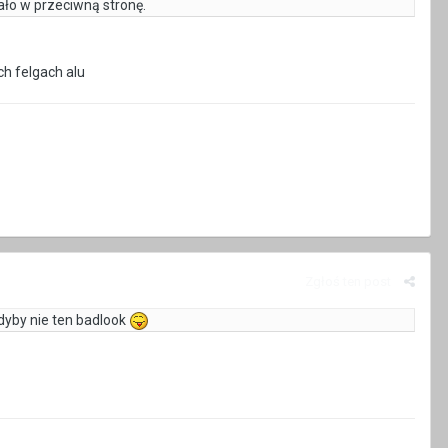
gało w przeciwną stronę.
ch felgach alu
Zgłoś ten post
dyby nie ten badlook