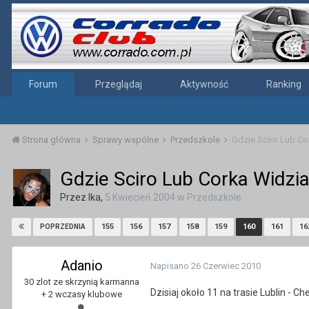
Forum
Przeglądaj
Aktywność
Ranking
Strona główna
Sprawy wspólne
Przedszkole
Gdzie Sciro Lub Co
Gdzie Sciro Lub Corka Widzia
Przez
Ika
,
5 Kwiecień 2004
w
Przedszkole
155
156
157
158
159
160
161
16
POPRZEDNIA
Adanio
Napisano
26 Czerwiec 2010
30 zlot ze skrzynią karmanna
Dzisiaj około 11 na trasie Lublin - 
+ 2 wczasy klubowe