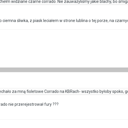
 - Chełm widziane czarne corrado. Nie zauważyliśmy jakie blachy, bo śmi
o ciemna śliwka, z piask leciałem w strone lublina o tej porze, na czarny
echało za mną fioletowe Corrado na KBRach- wszystko byłoby spoko, g
rado nie przerejestrował fury ???