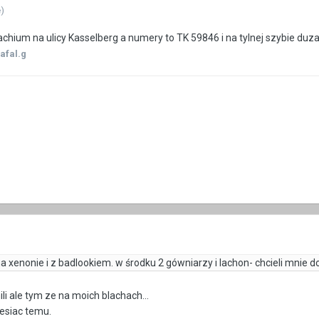
)
chium na ulicy Kasselberg a numery to TK 59846 i na tylnej szybie du
afal.g
na xenonie i z badlookiem. w środku 2 gówniarzy i lachon- chcieli mnie 
li ale tym ze na moich blachach...
esiac temu.