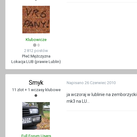
Klubowicze
0
2 812 postów
Płeć:
Mężczyzna
Lokacja:
LUB (prawie Lublin)
Smyk
Napisano
26 Czerwiec 2010
11 zlot + 1 wczasy klubowe
ja wczoraj w lublinie na zemborzyckie
mk3 na LU...
Full Forum Users