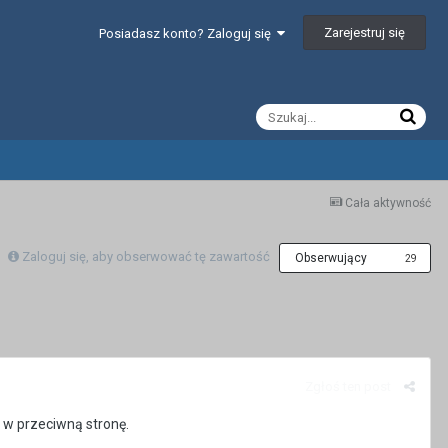
Zarejestruj się
Posiadasz konto? Zaloguj się
Cała aktywność
Zaloguj się, aby obserwować tę zawartość
Obserwujący
29
Zgłoś ten post
o w przeciwną stronę.