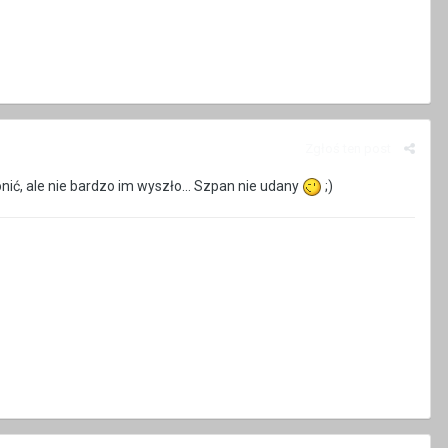
Zgłoś ten post
onić, ale nie bardzo im wyszło... Szpan nie udany
;)