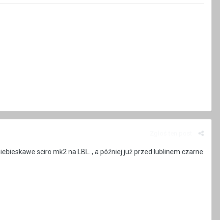
Zgłoś ten post
ś niebieskawe sciro mk2 na LBL.., a później już przed lublinem czarne