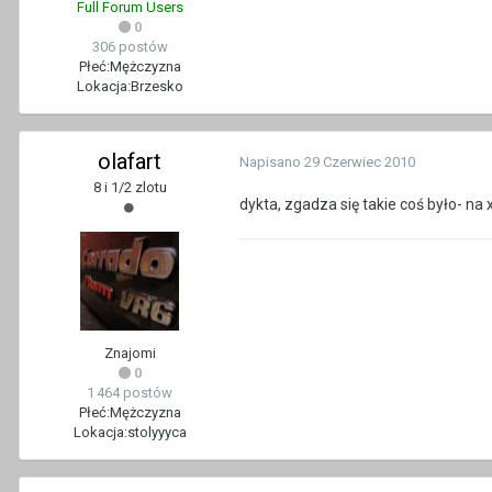
Full Forum Users
0
306 postów
Płeć:
Mężczyzna
Lokacja:
Brzesko
olafart
Napisano
29 Czerwiec 2010
8 i 1/2 zlotu
dykta, zgadza się takie coś było- na
Znajomi
0
1 464 postów
Płeć:
Mężczyzna
Lokacja:
stolyyyca