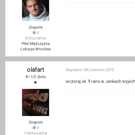
Znajomi
0
610 postów
Płeć:
Mężczyzna
Lokacja:
Wrocław
olafart
Napisano
28 Czerwiec 2010
8 i 1/2 zlotu
wczoraj ok. 9 rano w Jankach wyjec
Znajomi
0
1 464 postów