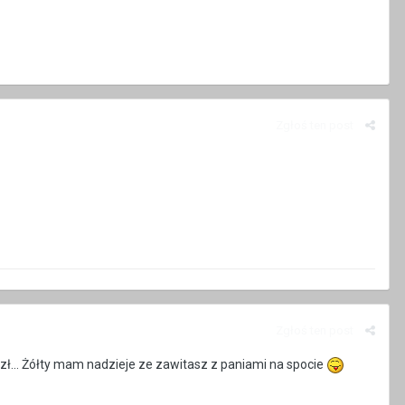
Zgłoś ten post
Zgłoś ten post
ózł... Żółty mam nadzieje ze zawitasz z paniami na spocie