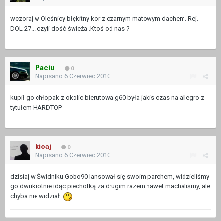
wczoraj w Oleśnicy błękitny kor z czarnym matowym dachem. Rej.
DOL 27... czyli dość świeża .Ktoś od nas ?
Paciu
0
Napisano
6 Czerwiec 2010
kupił go chłopak z okolic bierutowa g60 była jakis czas na allegro z
tytułem HARDTOP
kicaj
0
Napisano
6 Czerwiec 2010
dzisiaj w Świdniku Gobo90 lansował się swoim parchem, widzieliśmy
go dwukrotnie idąc piechotką za drugim razem nawet machaliśmy, ale
chyba nie widział.