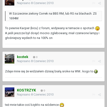
Napisano
8 Czerwiec 2010
W Szczecinie zielony Correk na BBS RM, lub RS na blachach: ZS
1694M
To pewnie Kacper (kicu) z forum, widywany w temacie o spotach
A jeśli jeszcze był dosyć mocno zglebowany, miał czerwone lampy i
głośniejszy wydech to na 100% on
kostek
0
Napisano
8 Czerwiec 2010
Zdaje mnie się że widziałem dzisiaj białą sroke na WM.. kogo to
KOSTRZYK
0
Napisano
8 Czerwiec 2010
też mnie takie coś bzykło na siódemce