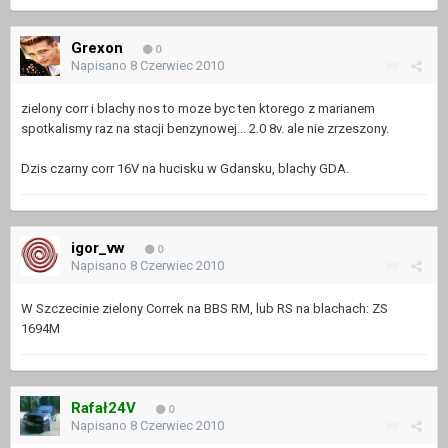
Grexon
0
Napisano
8 Czerwiec 2010
zielony corr i blachy nos to moze byc ten ktorego z marianem
spotkalismy raz na stacji benzynowej... 2.0 8v. ale nie zrzeszony.
Dzis czarny corr 16V na hucisku w Gdansku, blachy GDA.
igor_vw
0
Napisano
8 Czerwiec 2010
W Szczecinie zielony Correk na BBS RM, lub RS na blachach: ZS
1694M
Rafał24V
0
Napisano
8 Czerwiec 2010