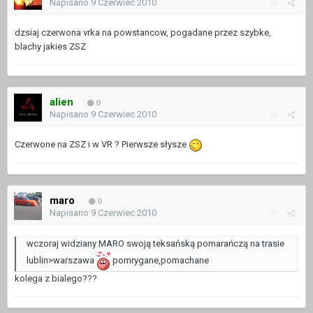
Napisano
9 Czerwiec 2010
dzsiaj czerwona vrka na powstancow, pogadane przez szybke,
blachy jakies ZSZ
alien
0
Napisano
9 Czerwiec 2010
Czerwone na ZSZ i w VR ? Pierwsze słysze
maro
0
Napisano
9 Czerwiec 2010
wczoraj widziany MARO swoją teksańską pomarańczą na trasie
lublin>warszawa
pomrygane,pomachane
kolega z bialego???