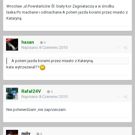
Wrocław ,ul.Powstańców Śl. biały kor Zagniatacza a w środku
laska.Po machane i odmachane.A potem jazda korami przez miasto z
Kataryną.
hasan
0
Napisano
8 Czerwiec 2010
A potem jazda korami przez miasto z Kataryną.
kata wytrzezwial??
Rafał24V
0
Napisano
8 Czerwiec 2010
Nie potwierdzam ,nie zaprzeczam.
miły
0