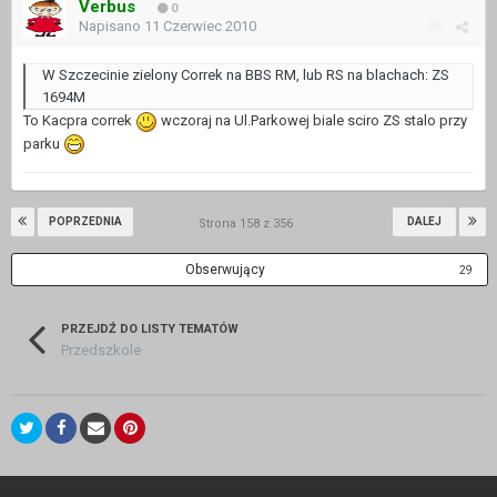
Verbus
0
Napisano
11 Czerwiec 2010
W Szczecinie zielony Correk na BBS RM, lub RS na blachach: ZS
1694M
To Kacpra correk
wczoraj na Ul.Parkowej biale sciro ZS stalo przy
parku
POPRZEDNIA
DALEJ
Strona 158 z 356
Obserwujący
29
PRZEJDŹ DO LISTY TEMATÓW
Przedszkole
Język
Kontakt