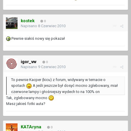
kostek
0
Napisano
8 Czerwiec 2010
Pewnie siakiś nowy się pokazał
igor_vw
0
Napisano
9 Czerwiec 2010
To pewnie Kacper (kicu) z forum, widywany w temacie o
spotach
A jeśli jeszcze był dosyć mocno zglebowany, miał
czerwone lampy i głośniejszy wydech to na 100% on
Tak, zglebowany mocno
Masz jakieś fotki auta?
KATAryna
0