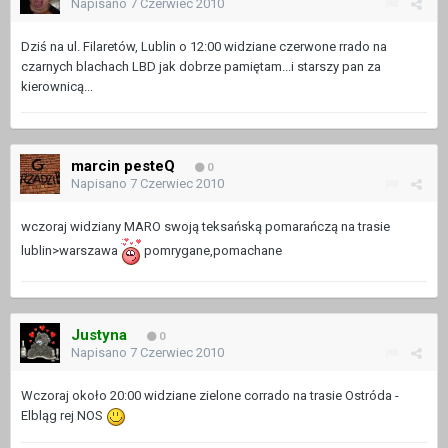
Napisano
7 Czerwiec 2010
Dziś na ul. Filaretów, Lublin o 12:00 widziane czerwone rrado na
czarnych blachach LBD jak dobrze pamiętam...i starszy pan za
kierownicą...
marcin pesteQ
0
Napisano
7 Czerwiec 2010
wczoraj widziany MARO swoją teksańską pomarańczą na trasie
lublin>warszawa
pomrygane,pomachane
Justyna
0
Napisano
7 Czerwiec 2010
Wczoraj około 20:00 widziane zielone corrado na trasie Ostróda -
Elbląg rej NOS