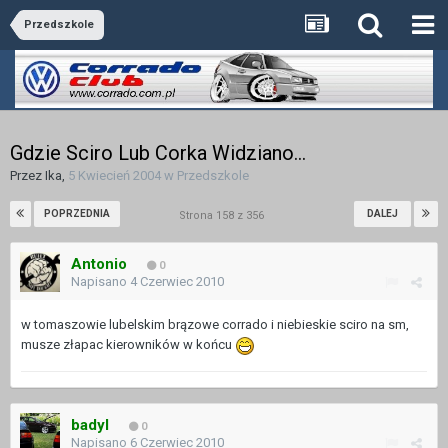
Przedszkole
Gdzie Sciro Lub Corka Widziano...
Przez
Ika
,
5 Kwiecień 2004
w
Przedszkole
POPRZEDNIA
DALEJ
Strona 158 z 356
Antonio
0
Napisano
4 Czerwiec 2010
w tomaszowie lubelskim brązowe corrado i niebieskie sciro na sm,
musze złapac kierowników w końcu
badyl
0
Napisano
6 Czerwiec 2010