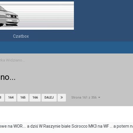
Czatbox
rka Widziano...
no...
Strona 161 z 356
3
164
165
166
DALEJ
we na WOR.... a dziś W Raszynie białe Scirocco MK3 na WF ... a potem n