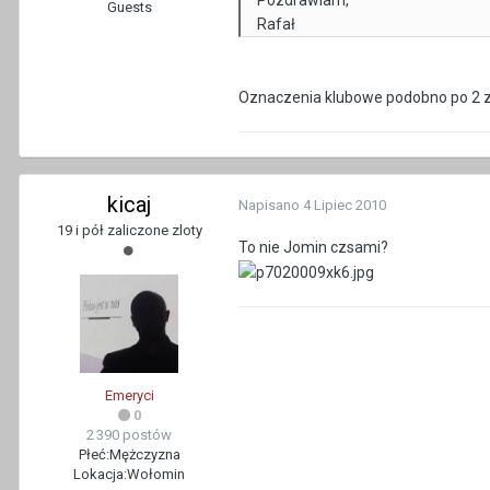
Pozdrawiam,
Guests
Rafał
Oznaczenia klubowe podobno po 2 zl
kicaj
Napisano
4 Lipiec 2010
19 i pół zaliczone zloty
To nie Jomin czsami?
Emeryci
0
2 390 postów
Płeć:
Mężczyzna
Lokacja:
Wołomin