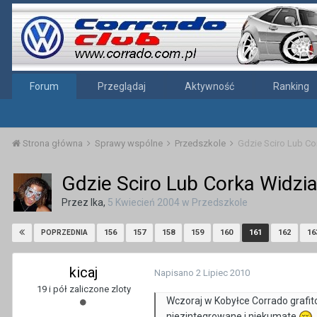
Forum
Przeglądaj
Aktywność
Ranking
Strona główna
Sprawy wspólne
Przedszkole
Gdzie Sciro Lub Co
Gdzie Sciro Lub Corka Widzia
Przez
Ika
,
5 Kwiecień 2004
w
Przedszkole
156
157
158
159
160
161
162
16
POPRZEDNIA
kicaj
Napisano
2 Lipiec 2010
19 i pół zaliczone zloty
Wczoraj w Kobyłce Corrado grafito
niezintegrowane i niekumate