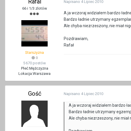
Rafal
Napisano
4 Lipiec 2010
66 i 1/3 zlotów
A ja wczoraj widziałem bardzo ładne
Bardzo ładnie utrzymany egzemplarz
Ale chyba niezrzeszony, nie miał n
Pozdrawiam,
Rafał
Starszyzna
0
5 670 postów
Płeć:
Mężczyzna
Lokacja:
Warszawa
Gość
Napisano
4 Lipiec 2010
A ja wczoraj widziałem bardzo ła
Bardzo ładnie utrzymany egzempl
Ale chyba niezrzeszony, nie miał