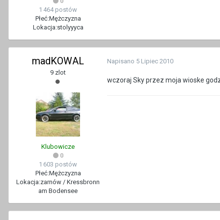
0
1 464 postów
Płeć:
Mężczyzna
Lokacja:
stolyyyca
madKOWAL
Napisano
5 Lipiec 2010
9 zlot
wczoraj Sky przez moja wioske god
Klubowicze
0
1 603 postów
Płeć:
Mężczyzna
Lokacja:
zarnów / Kressbronn
am Bodensee