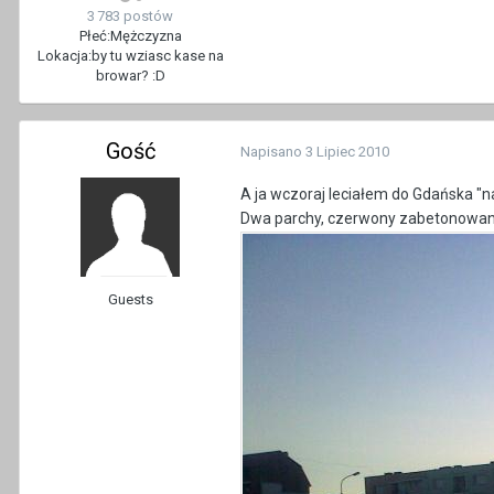
3 783 postów
Płeć:
Mężczyzna
Lokacja:
by tu wziasc kase na
browar? :D
Gość
Napisano
3 Lipiec 2010
A ja wczoraj leciałem do Gdańska "n
Dwa parchy, czerwony zabetonowany
Guests