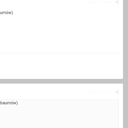
Zgłoś ten post
baumów).
Zgłoś ten post
senbaumów).