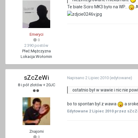
Te białe Sciro MK3 było na WP...
A
Emeryci
0
2 390 postów
Płeć:
Mężczyzna
Lokacja:
Wołomin
sZcZeWi
Napisano
2 Lipiec 2010
(edytowane)
8 i pół zlotów + 20JC
ostatnio był w wawie i nic nie pow
bo to spontan byl z wawa
a srok
Edytowane
2 Lipiec 2010
przez sZcZ
Znajomi
0