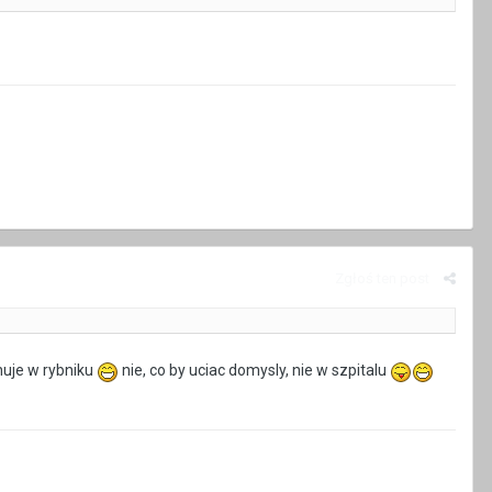
Zgłoś ten post
nuje w rybniku
nie, co by uciac domysly, nie w szpitalu