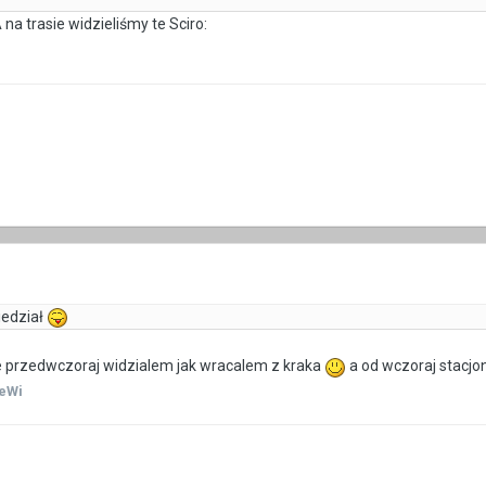
 na trasie widzieliśmy te Sciro:
iedział
e przedwczoraj widzialem jak wracalem z kraka
a od wczoraj stacjo
eWi