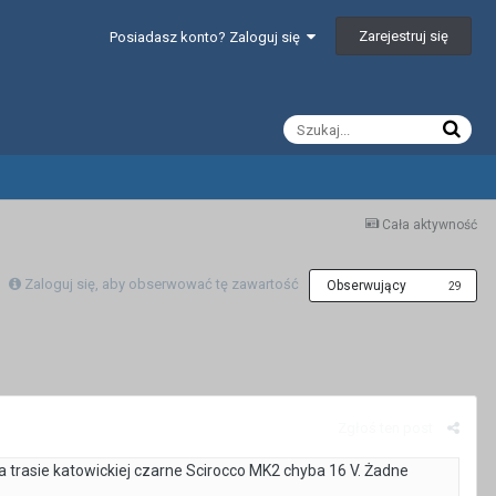
Zarejestruj się
Posiadasz konto? Zaloguj się
Cała aktywność
Zaloguj się, aby obserwować tę zawartość
Obserwujący
29
Zgłoś ten post
a trasie katowickiej czarne Scirocco MK2 chyba 16 V. Żadne